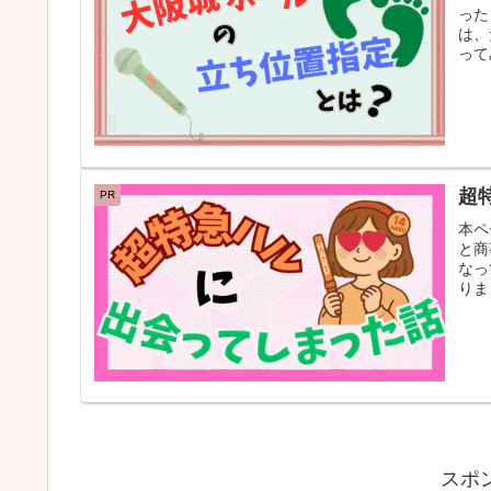
った
は、
ってみ
超
PR
本ペ
と商
なっ
りま
スポ