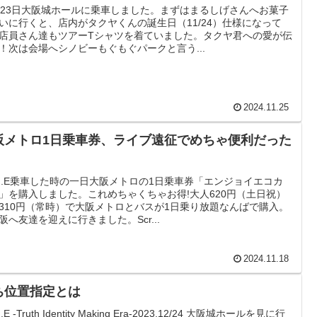
月23日大阪城ホールに乗車しました。まずはまるしげさんへお菓子
いに行くと、店内がタクヤくんの誕生日（11/24）仕様になって
店員さん達もツアーTシャツを着ていました。タクヤ君への愛が伝
！次は会場へシノビーもぐもぐパークと言う...
2024.11.25
阪メトロ1日乗車券、ライブ遠征でめちゃ便利だった
I.M.E乗車した時の一日大阪メトロの1日乗車券「エンジョイエコカ
」を購入しました。これめちゃくちゃお得!大人620円（土日祝）
310円（常時）で大阪メトロとバスが1日乗り放題なんばで購入。
阪へ友達を迎えに行きました。Scr...
2024.11.18
ち位置指定とは
.M.E -Truth Identity Making Era-2023.12/24 大阪城ホールを見に行