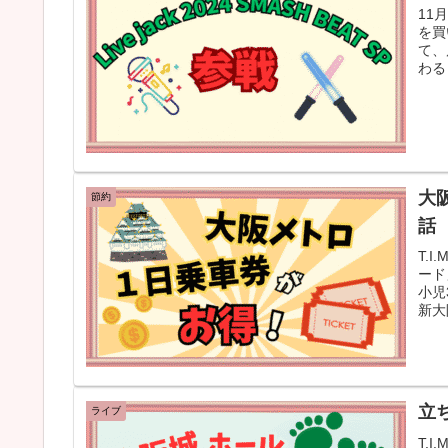
11
を買
て、
わる
大
節約
話
T.
ード
小児
新大
立
ライブ
T.I