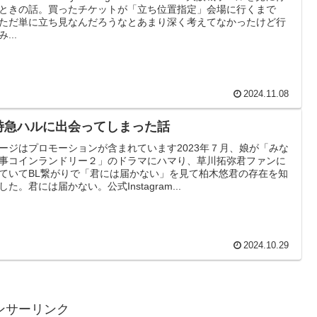
ときの話。買ったチケットが「立ち位置指定」会場に行くまで
ただ単に立ち見なんだろうなとあまり深く考えてなかったけど行
...
2024.11.08
特急ハルに出会ってしまった話
ージはプロモーションが含まれています2023年７月、娘が「みな
事コインランドリー２」のドラマにハマり、草川拓弥君ファンに
ていてBL繋がりで「君には届かない」を見て柏木悠君の存在を知
した。君には届かない。公式Instagram...
2024.10.29
ンサーリンク