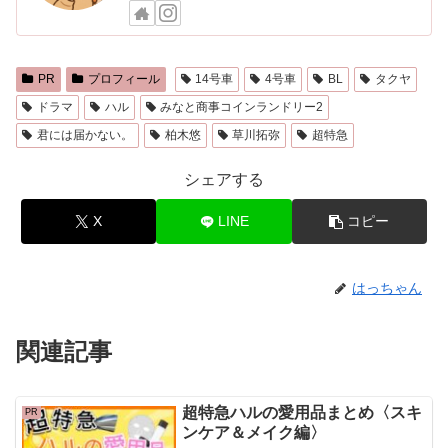
PR
プロフィール
14号車
4号車
BL
タクヤ
ドラマ
ハル
みなと商事コインランドリー2
君には届かない。
柏木悠
草川拓弥
超特急
シェアする
X
LINE
コピー
はっちゃん
関連記事
超特急ハルの愛用品まとめ〈スキ
PR
ンケア＆メイク編〉