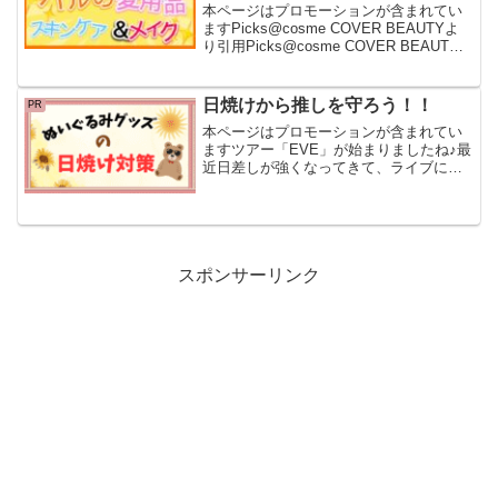
本ページはプロモーションが含まれてい
ますPicks@cosme COVER BEAUTYよ
り引用Picks@cosme COVER BEAUTY
にハルが登場!ここに紹介されていたコス
メをまとめました。バッチリ予習してか
ら@cosmeOSAK...
日焼けから推しを守ろう！！
PR
本ページはプロモーションが含まれてい
ますツアー「EVE」が始まりましたね♪最
近日差しが強くなってきて、ライブに連
れて行くぬいぐるみの日焼けやカフェで
のぬい活時の汚れが気になる事ありませ
んか？そんな時の解決法を紹介します。
(function(...
スポンサーリンク