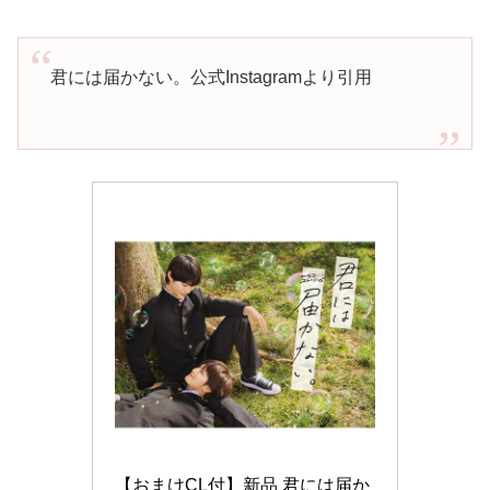
君には届かない。公式Instagramより引用
【おまけCL付】新品 君には届か