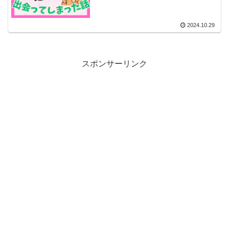
2024.10.29
スポンサーリンク